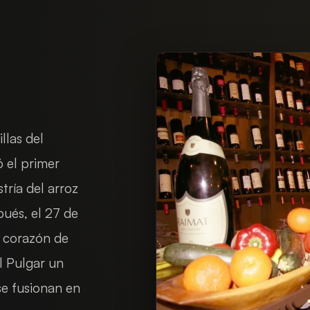
llas del
ó el primer
tría del arroz
pués, el 27 de
l corazón de
l Pulgar un
se fusionan en