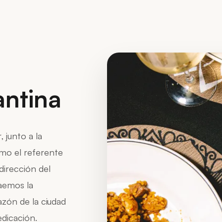
antina
 junto a la
mo el referente
dirección del
aemos la
azón de la ciudad
edicación.