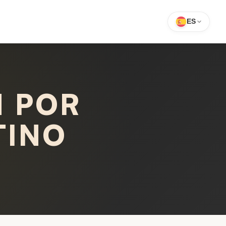
ES
N POR
TINO