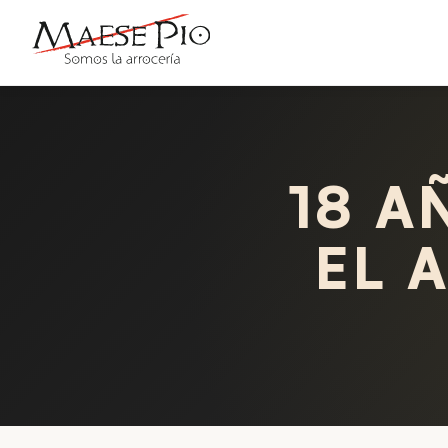
18 A
EL 