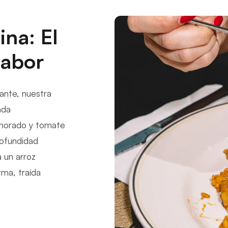
ina: El
Sabor
ante, nuestra
ada
 morado y tomate
rofundidad
a un arroz
rma, traída